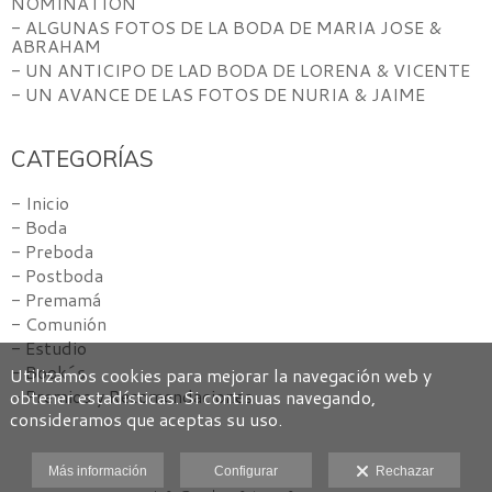
NOMINATION
- ALGUNAS FOTOS DE LA BODA DE MARIA JOSE &
ABRAHAM
- UN ANTICIPO DE LAD BODA DE LORENA & VICENTE
- UN AVANCE DE LAS FOTOS DE NURIA & JAIME
CATEGORÍAS
- Inicio
- Boda
- Preboda
- Postboda
- Premamá
- Comunión
- Estudio
- Book´s
Utilizamos cookies para mejorar la navegación web y
- Premios y Recomendaciones
obtener estadísticas. Si continuas navegando,
consideramos que aceptas su uso.
Más información
Configurar
Rechazar