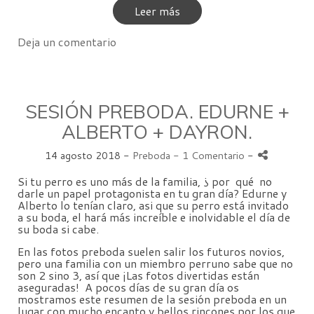
Leer más
Deja un comentario
SESIÓN PREBODA. EDURNE +
ALBERTO + DAYRON.
14 agosto 2018 -
Preboda
- 1 Comentario
-
Si tu perro es uno más de la familia, ¿ por qué no
darle un papel protagonista en tu gran día? Edurne y
Alberto lo tenían claro, asi que su perro está invitado
a su boda, el hará más increíble e inolvidable el día de
su boda si cabe.
En las fotos preboda suelen salir los futuros novios,
pero una familia con un miembro perruno sabe que no
son 2 sino 3, así que ¡Las fotos divertidas están
aseguradas! A pocos días de su gran día os
mostramos este resumen de la sesión preboda en un
lugar con mucho encanto y bellos rincones por los que