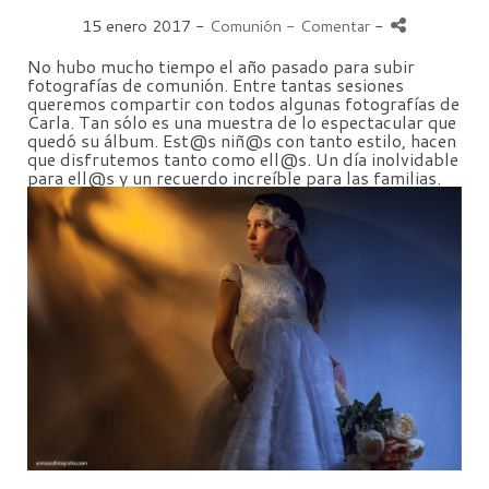
15 enero 2017 -
Comunión
- Comentar
-
No hubo mucho tiempo el año pasado para subir
fotografías de comunión. Entre tantas sesiones
queremos compartir con todos algunas fotografías de
Carla. Tan sólo es una muestra de lo espectacular que
quedó su álbum. Est@s niñ@s con tanto estilo, hacen
que disfrutemos tanto como ell@s. Un día inolvidable
para ell@s y un recuerdo increíble para las familias.