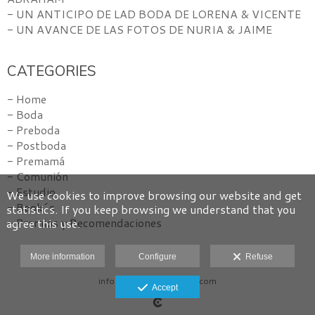
- UN ANTICIPO DE LAD BODA DE LORENA & VICENTE
- UN AVANCE DE LAS FOTOS DE NURIA & JAIME
CATEGORIES
- Home
- Boda
- Preboda
- Postboda
- Premamá
- Comunión
- Estudio
We use cookies to improve browsing our website and get
- Book´s
statistics. If you keep browsing we understand that you
- Premios y Recomendaciones
agree this use.
More information
Configure
Refuse
info@amlpezfotografos.com
Accept