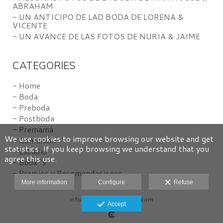
ABRAHAM
- UN ANTICIPO DE LAD BODA DE LORENA &
VICENTE
- UN AVANCE DE LAS FOTOS DE NURIA & JAIME
CATEGORIES
- Home
- Boda
- Preboda
- Postboda
- Premamá
We use cookies to improve browsing our website and get
- Comunión
statistics. If you keep browsing we understand that you
- Estudio
agree this use.
- Book´s
- Premios y Recomendaciones
More information
Configure
Refuse
info@amlpezfotografos.com
Accept