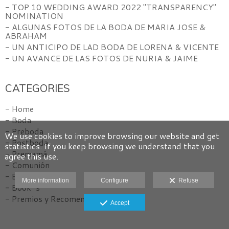
- TOP 10 WEDDING AWARD 2022 "TRANSPARENCY"
NOMINATION
- ALGUNAS FOTOS DE LA BODA DE MARIA JOSE &
ABRAHAM
- UN ANTICIPO DE LAD BODA DE LORENA & VICENTE
- UN AVANCE DE LAS FOTOS DE NURIA & JAIME
CATEGORIES
- Home
- Boda
- Preboda
We use cookies to improve browsing our website and get
- Postboda
statistics. If you keep browsing we understand that you
- Premamá
agree this use.
- Comunión
- Estudio
More information
Configure
Refuse
- Book´s
- Premios y Recomendaciones
Accept