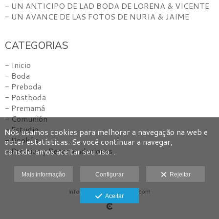
- UN ANTICIPO DE LAD BODA DE LORENA & VICENTE
- UN AVANCE DE LAS FOTOS DE NURIA & JAIME
CATEGORIAS
- Inicio
- Boda
- Preboda
- Postboda
- Premamá
- Comunión
- Estudio
Nós usamos cookies para melhorar a navegação na web e
- Book´s
obter estatísticas. Se você continuar a navegar,
- Premios y Recomendaciones
consideramos aceitar seu uso. .
Mais informação
Configurar
Rejeitar
info@amlpezfotografos.com
Aceitar