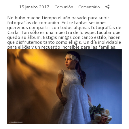
15 janeiro 2017 -
Comunión
- Comentário
-
No hubo mucho tiempo el año pasado para subir
fotografías de comunión. Entre tantas sesiones
queremos compartir con todos algunas fotografías de
Carla. Tan sólo es una muestra de lo espectacular que
quedó su álbum. Est@s niñ@s con tanto estilo, hacen
que disfrutemos tanto como ell@s. Un día inolvidable
para ell@s y un recuerdo increíble para las familias.