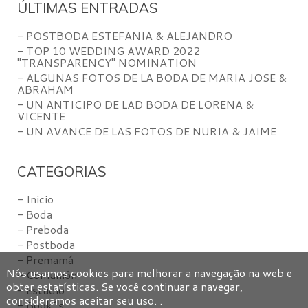
ÚLTIMAS ENTRADAS
- POSTBODA ESTEFANIA & ALEJANDRO
- TOP 10 WEDDING AWARD 2022
"TRANSPARENCY" NOMINATION
- ALGUNAS FOTOS DE LA BODA DE MARIA JOSE &
ABRAHAM
- UN ANTICIPO DE LAD BODA DE LORENA &
VICENTE
- UN AVANCE DE LAS FOTOS DE NURIA & JAIME
CATEGORIAS
- Inicio
- Boda
- Preboda
- Postboda
- Premamá
Nós usamos cookies para melhorar a navegação na web e
- Comunión
obter estatísticas. Se você continuar a navegar,
- Estudio
consideramos aceitar seu uso. .
- Book´s