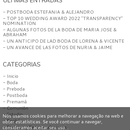
ÚLTIMAS ENTRADAS
- POSTBODA ESTEFANIA & ALEJANDRO
- TOP 10 WEDDING AWARD 2022 "TRANSPARENCY"
NOMINATION
- ALGUNAS FOTOS DE LA BODA DE MARIA JOSE &
ABRAHAM
- UN ANTICIPO DE LAD BODA DE LORENA & VICENTE
- UN AVANCE DE LAS FOTOS DE NURIA & JAIME
CATEGORIAS
- Inicio
- Boda
- Preboda
- Postboda
- Premamá
- Comunión
- Estudio
Nós usamos cookies para melhorar a navegação na web e
- Book´s
obter estatísticas. Se você continuar a navegar,
- Premios y Recomendaciones
consideramos aceitar seu uso. .